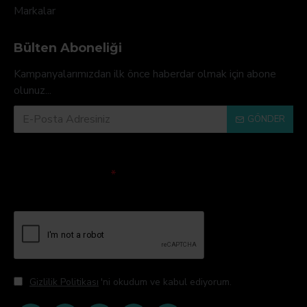
Markalar
Bülten Aboneliği
Kampanyalarımızdan ilk önce haberdar olmak için abone
olunuz...
GÖNDER
Doğrulama Kodu
Lütfen captcha
doğrulamasını
tamamlayın.
Gizlilik Politikası
'ni okudum ve kabul ediyorum.