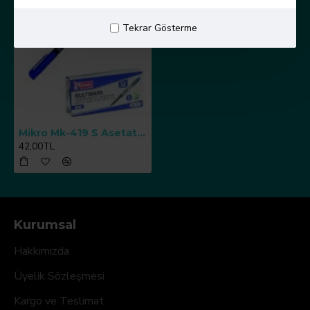
Tekrar Gösterme
Mikro Mk-419 S Asetat Kalemi Mavi Mk 419sm 1 Adet
42,00TL
Kurumsal
Hakkımızda
Üyelik Sözleşmesi
Kargo ve Teslimat