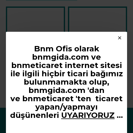
Bnm Ofis olarak
bnmgida.com ve
bnmeticaret internet sitesi
Uçlu Siyah Permanent Marker
Eddıng Asetat Kalemi E-141f Kırmızı
Eddıng Asetat Kalemi E-141f Siyah
ile ilgili hiçbir ticari bağımız
40,80TL
40,80TL
4
bulunmamakta olup,
KDV Hariç:34,00TL
KDV Hariç:34,00TL
K
bnmgida.com 'dan
ve
bnmeticaret 'ten
ticaret
yapan/yapmayı
düşünenleri
UYARIYORUZ
...
ŞUAN GÖRÜNTÜLENEN ÜRÜNLER
ÇOK GÖRÜNTÜLENE