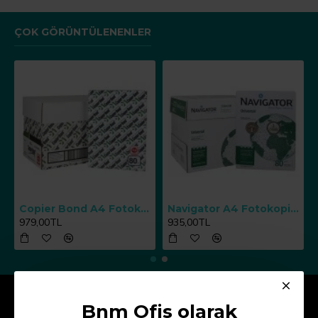
ÇOK GÖRÜNTÜLENENLER
Copier Bond A4 Fotokopi Kağıdı 80 g/m² 500 Yaprak x 5 Paket
Navigator A4 Fotokopi Kağıdı 80 g/m² 500 Yaprak x 5 Paket
979,00TL
935,00TL
Kurumsal
Bnm Ofis olarak