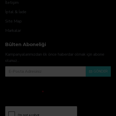
İletişim
İptal & İade
Site Map
Markalar
Bülten Aboneliği
Kampanyalarımızdan ilk önce haberdar olmak için abone
olunuz...
GÖNDER
Doğrulama Kodu
Lütfen captcha
doğrulamasını
tamamlayın.