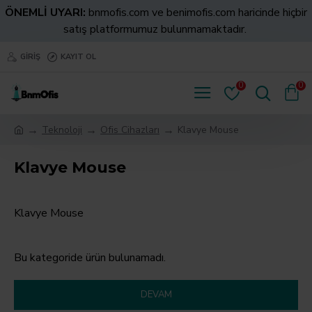
ÖNEMLİ UYARI:
bnmofis.com ve benimofis.com haricinde hiçbir
satış platformumuz bulunmamaktadır.
GIRIŞ
KAYIT OL
0
0
Teknoloji
Ofis Cihazları
Klavye Mouse
Klavye Mouse
Klavye Mouse
Bu kategoride ürün bulunamadı.
DEVAM