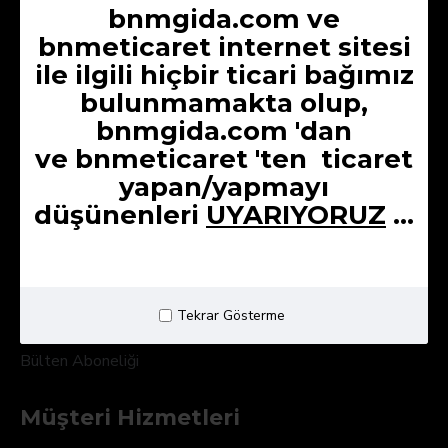
bnmgida.com ve
Hakkımızda
bnmeticaret internet sitesi
Üyelik Sözleşmesi
ile ilgili hiçbir ticari bağımız
Kargo ve Teslimat
bulunmamakta olup,
Gizlilik Sözleşmesi
bnmgida.com 'dan
ve
bnmeticaret 'ten
ticaret
Mesafeli Satış Sözleşmesi
yapan/yapmayı
İptal & İade Şartları
düşünenleri
UYARIYORUZ
...
Kullanıcı Paneli
Hesabım
Tekrar Gösterme
Ödeme Geçmişim
Bülten Aboneliği
Müşteri Hizmetleri