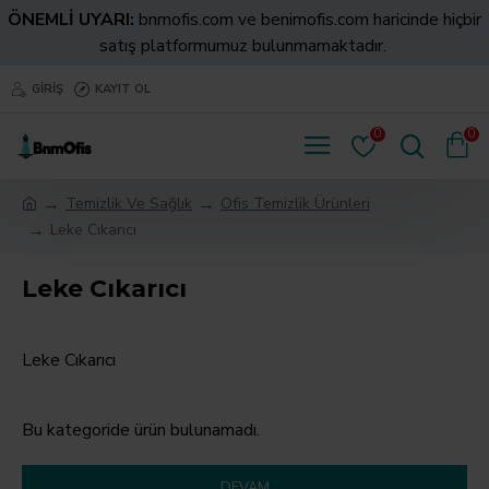
ÖNEMLİ UYARI:
bnmofis.com ve benimofis.com haricinde hiçbir
satış platformumuz bulunmamaktadır.
GIRIŞ
KAYIT OL
0
0
Temizlik Ve Sağlık
Ofis Temizlik Ürünleri
Leke Cıkarıcı
Leke Cıkarıcı
Leke Cıkarıcı
Bu kategoride ürün bulunamadı.
DEVAM