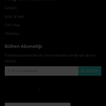
İletişim
İptal & İade
Site Map
Markalar
Bülten Aboneliği
Kampanyalarımızdan ilk önce haberdar olmak için abone
olunuz...
GÖNDER
Doğrulama Kodu
Lütfen captcha
doğrulamasını
tamamlayın.