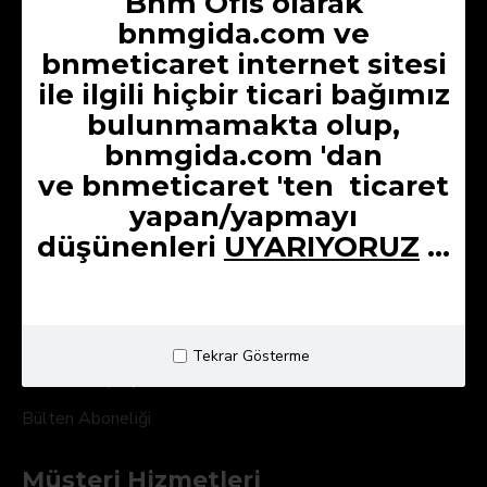
Bnm Ofis olarak
Kurumsal
bnmgida.com ve
Hakkımızda
bnmeticaret internet sitesi
Üyelik Sözleşmesi
ile ilgili hiçbir ticari bağımız
bulunmamakta olup,
Kargo ve Teslimat
bnmgida.com 'dan
Gizlilik Sözleşmesi
ve
bnmeticaret 'ten
ticaret
Mesafeli Satış Sözleşmesi
yapan/yapmayı
İptal & İade Şartları
düşünenleri
UYARIYORUZ
...
Kullanıcı Paneli
Hesabım
Tekrar Gösterme
Ödeme Geçmişim
Bülten Aboneliği
Müşteri Hizmetleri