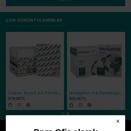
ÇOK GÖRÜNTÜLENENLER
Copier Bond A4 Fotokopi Kağıdı 80 g/m² 500 Yaprak x 5 Paket
Navigator A4 Fotokopi Kağıdı 80 g/m² 500 Yaprak x 5 Paket
979,00TL
935,00TL