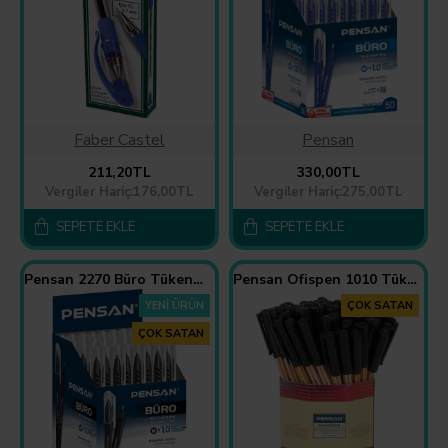
Faber Castel
Pensan
211,20TL
330,00TL
Vergiler Hariç:176,00TL
Vergiler Hariç:275,00TL
SEPETE EKLE
SEPETE EKLE
Pensan 2270 Büro Tükenmez Kalem Siyah 50'li Paket
Pensan Ofispen 1010 Tükenmez Kalem 1.0 Mm 60 Adet - Mavi
YENI ÜRÜN
ÇOK SATAN
ÇOK SATAN