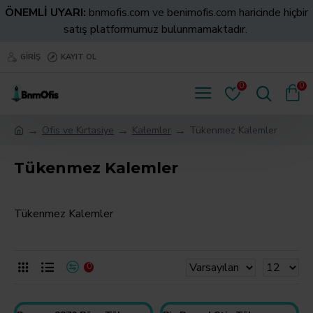
ÖNEMLİ UYARI:
bnmofis.com ve benimofis.com haricinde hiçbir
satış platformumuz bulunmamaktadır.
GIRIŞ
KAYIT OL
0
0
Ofis ve Kırtasiye
Kalemler
Tükenmez Kalemler
Tükenmez Kalemler
Tükenmez Kalemler
0