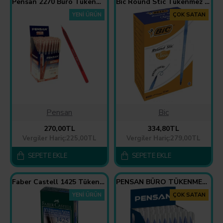
Pensan 2270 Büro Tükenmez Kalem Kırmızı 50'li Paket
Bic Round Stic Tükenmez Kalem (60 Lı Kutu)
YENI ÜRÜN
ÇOK SATAN
Pensan
Bic
270,00TL
334,80TL
Vergiler Hariç:225,00TL
Vergiler Hariç:279,00TL
SEPETE EKLE
SEPETE EKLE
Faber Castell 1425 Tükenmez Kalem 0.7 Mm İğne Uçlu Mavi 10'lu Paket
PENSAN BÜRO TÜKENMEZ KALEM 1MM 2270 MAVİ 50 Lİ
YENI ÜRÜN
ÇOK SATAN