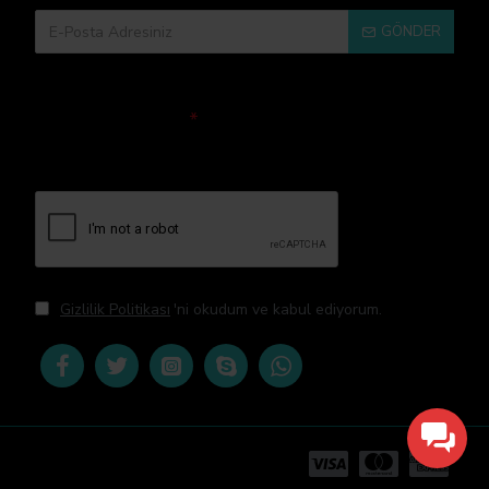
GÖNDER
Doğrulama Kodu
Lütfen captcha
doğrulamasını
tamamlayın.
Gizlilik Politikası
'ni okudum ve kabul ediyorum.