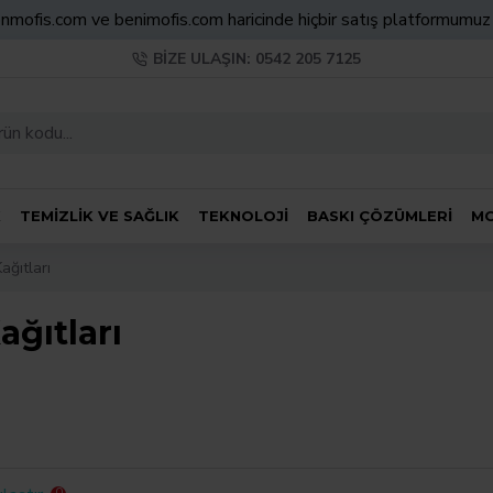
nmofis.com ve benimofis.com haricinde hiçbir satış platformumu
BIZE ULAŞIN: 0542 205 7125
K
TEMIZLIK VE SAĞLIK
TEKNOLOJI
BASKI ÇÖZÜMLERI
MO
ağıtları
ağıtları