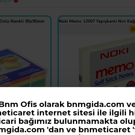
laştır
0
 Dolu Renkli 95x95mm
Ç
Bnm Ofis olarak bnmgida.com v
ticaret internet sitesi ile ilgili h
icari bağımız bulunmamakta olu
,00TL
Noki
mgida.com 'dan ve
bnmeticaret '
Hariç:35,00TL