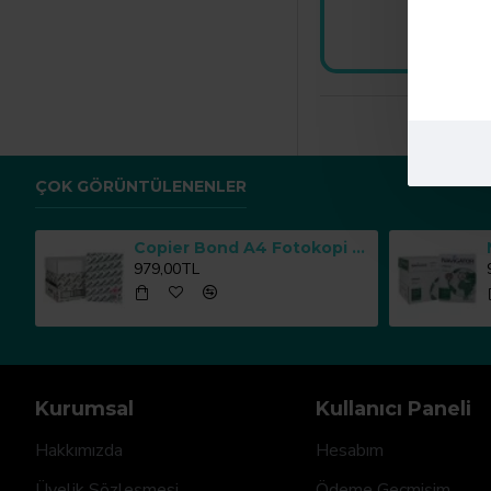
He
ÇOK GÖRÜNTÜLENENLER
Copier Bond A4 Fotokopi Kağıdı 80 g/m² 500 Yaprak x 5 Paket
979,00TL
Kurumsal
Kullanıcı Paneli
Hakkımızda
Hesabım
Üyelik Sözleşmesi
Ödeme Geçmişim