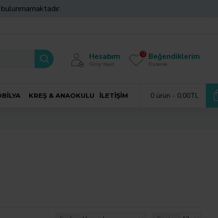
z bulunmamaktadır.
0
Hesabım
Beğendiklerim
Giriş/ Kayıt
Düzenle
0 ürün - 0,00TL
BILYA
KREŞ & ANAOKULU
İLETIŞIM