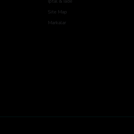
İptal & İade
Site Map
Markalar