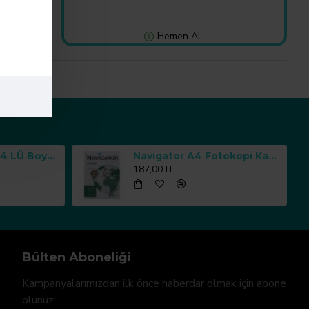
Hemen Al
list.
Sıfır Atık Kutusu 4 LÜ Boyalı Geri Dönüşüm Çöp Kutusu
Navigator A4 Fotokopi Kağıdı 80 g/m² 500 Yaprak
187,00TL
Bülten Aboneliği
Kampanyalarımızdan ilk önce haberdar olmak için abone
olunuz...