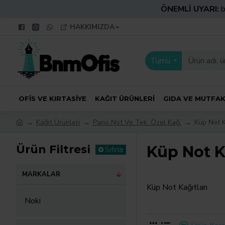
ÖNEMLİ UYARI:
b
HAKKIMIZDA
Tümü
OFIS VE KIRTASIYE
KAĞIT ÜRÜNLERI
GIDA VE MUTFA
Kağıt Ürünleri
Pano Not Ve Tek. Özel Kağ.
Küp Not K
Ürün Filtresi
Küp Not K
Sıfırla
MARKALAR
Küp Not Kağıtları
Noki