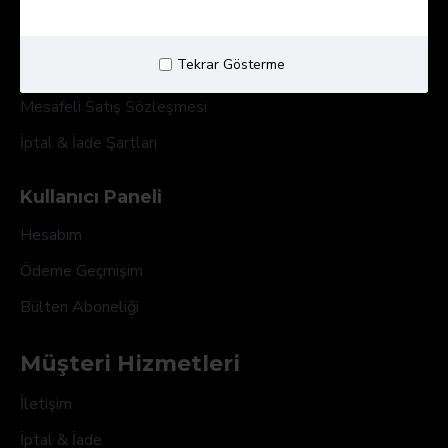
Kargo ve Teslimat
Tekrar Gösterme
Gizlilik Sözleşmesi
Mesafeli Satış Sözleşmesi
İptal & İade Şartları
Kullanıcı Paneli
Hesabım
Ödeme Geçmişim
Bülten Aboneliği
Müşteri Hizmetleri
İletişim
İptal & İade