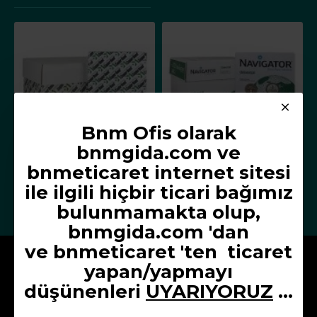
Bnm Ofis olarak
bnmgida.com ve
bnmeticaret internet sitesi
Copier Bond A4 Fotokopi Kağıdı 80 g/m² 500 Yaprak x 5 Paket
Navigator A4 Fotokopi Kağıdı 80 g/m² 500 Yaprak x 5 Paket
979,00TL
935,00TL
ile ilgili hiçbir ticari bağımız
bulunmamakta olup,
bnmgida.com 'dan
ve
bnmeticaret 'ten
ticaret
Kurumsal
yapan/yapmayı
düşünenleri
UYARIYORUZ
...
Hakkımızda
Üyelik Sözleşmesi