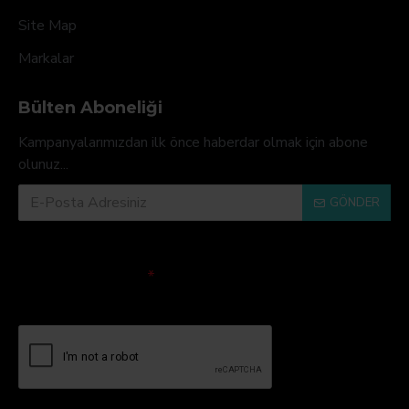
Site Map
Markalar
Bülten Aboneliği
Kampanyalarımızdan ilk önce haberdar olmak için abone
olunuz...
GÖNDER
Doğrulama Kodu
Lütfen captcha
doğrulamasını
tamamlayın.