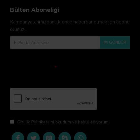
Bülten Aboneliği
Kampanyalarımızdan ilk önce haberdar olmak için abone
olunuz...
GÖNDER
Doğrulama Kodu
Lütfen captcha
doğrulamasını
tamamlayın.
Gizlilik Politikası
'ni okudum ve kabul ediyorum.