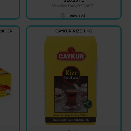
328,25TL
Vergiler Hariç:325,00TL
Hemen Al
200 GR
CAYKUR RIZE 1 KG