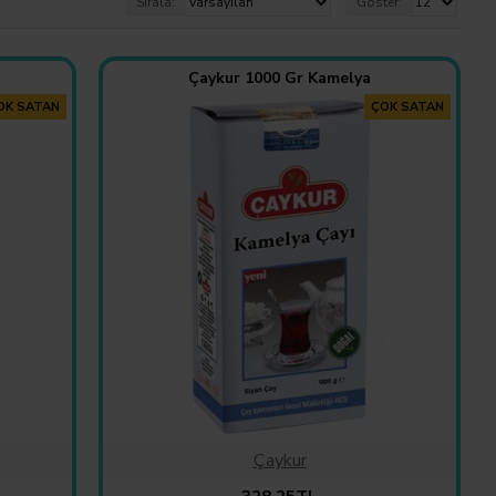
Sırala:
Göster:
Çaykur 1000 Gr Kamelya
OK SATAN
ÇOK SATAN
Çaykur