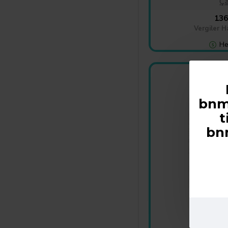
Ça
136
Vergiler H
He
CAYKUR K
bnme
t
bn