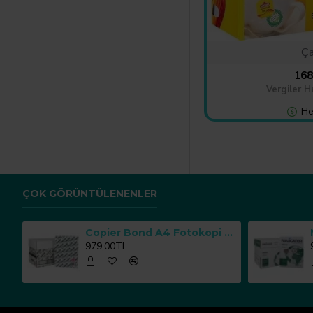
Ça
168
Vergiler H
He
ÇOK GÖRÜNTÜLENENLER
Copier Bond A4 Fotokopi Kağıdı 80 g/m² 500 Yaprak x 5 Paket
979,00TL