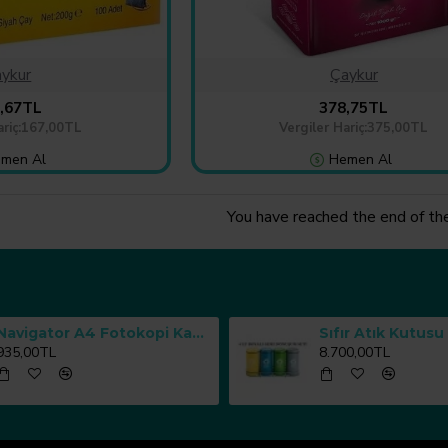
ykur
Çaykur
,67TL
378,75TL
ariç:167,00TL
Vergiler Hariç:375,00TL
men Al
Hemen Al
You have reached the end of the 
Navigator A4 Fotokopi Kağıdı 80 g/m² 500 Yaprak x 5 Paket
935,00TL
8.700,00TL