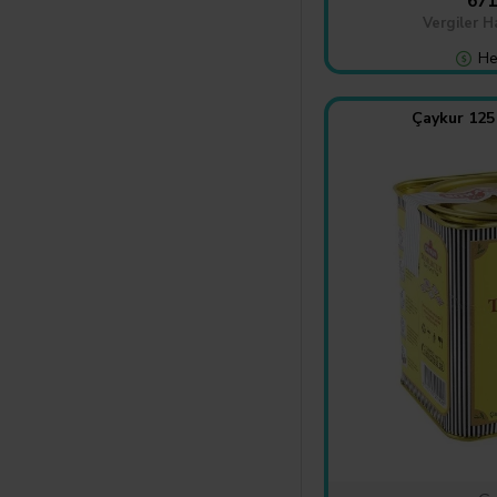
671
Vergiler H
He
Çaykur 125