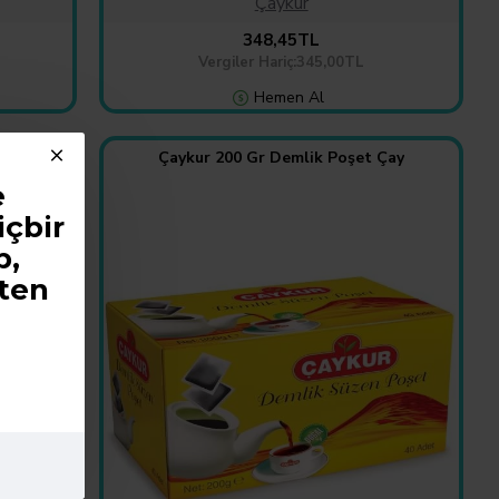
Çaykur
348,45TL
Vergiler Hariç:345,00TL
Hemen Al
00 Gr
Çaykur 200 Gr Demlik Poşet Çay
e
içbir
p,
ten