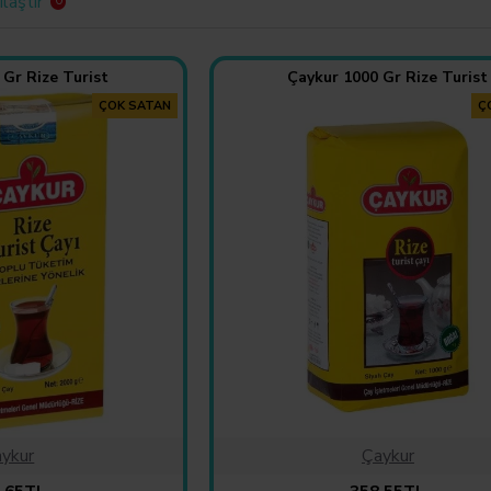
laştır
0
 Gr Rize Turist
Çaykur 1000 Gr Rize Turist
ÇOK SATAN
Ç
ykur
Çaykur