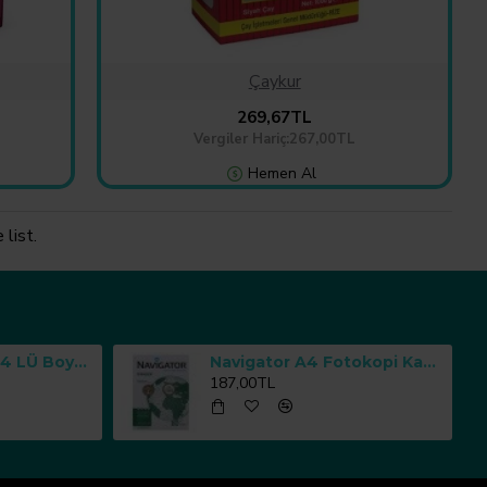
Çaykur
269,67TL
Vergiler Hariç:267,00TL
Hemen Al
list.
Sıfır Atık Kutusu 4 LÜ Boyalı Geri Dönüşüm Çöp Kutusu
Navigator A4 Fotokopi Kağıdı 80 g/m² 500 Yaprak
187,00TL