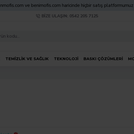
nmofis.com ve benimofis.com haricinde hiçbir satış platformumu
BIZE ULAŞIN: 0542 205 7125
K
TEMIZLIK VE SAĞLIK
TEKNOLOJI
BASKI ÇÖZÜMLERI
MO