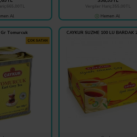
,65TL
358,55TL
ariç:665,00TL
Vergiler Hariç:355,00TL
men Al
Hemen Al
 Gr Tomurcuk
CAYKUR SUZME 100 LU BARDAK 
ÇOK SATAN