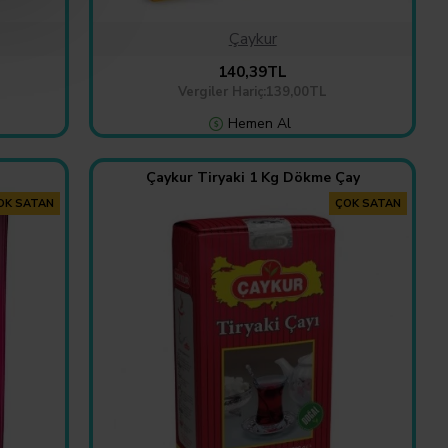
Çaykur
140,39TL
Vergiler Hariç:139,00TL
Hemen Al
Çaykur Tiryaki 1 Kg Dökme Çay
OK SATAN
ÇOK SATAN