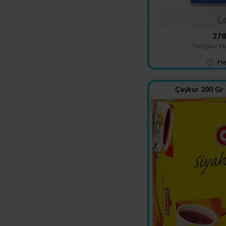
Ça
278
Vergiler H
He
Çaykur 200 Gr