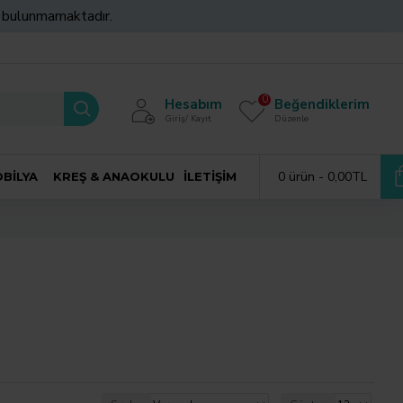
z bulunmamaktadır.
0
Hesabım
Beğendiklerim
Giriş/ Kayıt
Düzenle
0 ürün - 0,00TL
BILYA
KREŞ & ANAOKULU
İLETIŞIM