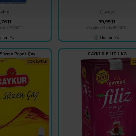
ykur
Çaykur
,76TL
99,99TL
ariç:276,00TL
Vergiler Hariç:99,00TL
men Al
Hemen Al
 Süzme Poşet Çay
CAYKUR FILIZ 1 KG
ÇOK SATAN
Ç