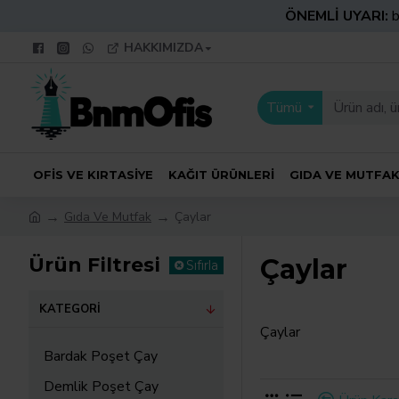
ÖNEMLİ UYARI:
b
HAKKIMIZDA
Tümü
OFIS VE KIRTASIYE
KAĞIT ÜRÜNLERI
GIDA VE MUTFA
Gıda Ve Mutfak
Çaylar
Ürün Filtresi
Çaylar
Sıfırla
KATEGORI
Çaylar
Bardak Poşet Çay
Demlik Poşet Çay