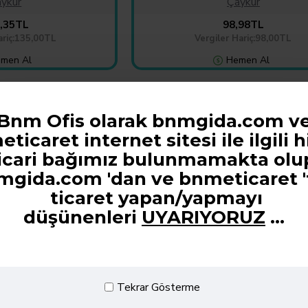
ykur
Çaykur
,35TL
98,98TL
ariç:135,00TL
Vergiler Hariç:98,00TL
men Al
Hemen Al
AMELYA 1 KG
Çaykur 40 Lı Demlik Poşet Çay 2
Bnm Ofis olarak bnmgida.com v
ticaret internet sitesi ile ilgili h
icari bağımız bulunmamakta olu
mgida.com 'dan ve
bnmeticaret '
ticaret yapan/yapmayı
düşünenleri
UYARIYORUZ
...
Tekrar Gösterme