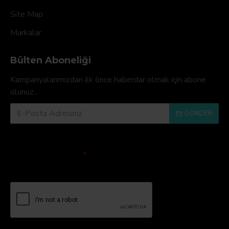
Site Map
Markalar
Bülten Aboneliği
Kampanyalarımızdan ilk önce haberdar olmak için abone
olunuz...
GÖNDER
Doğrulama Kodu
Lütfen captcha
doğrulamasını
tamamlayın.