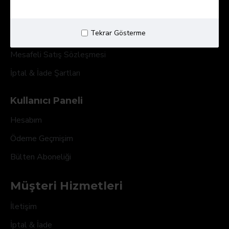
Kargo ve Teslimat
Tekrar Gösterme
Gizlilik Sözleşmesi
Mesafeli Satış Sözleşmesi
İptal & İade Şartları
Kullanıcı Paneli
Hesabım
Ödeme Geçmişim
Bülten Aboneliği
Müşteri Hizmetleri
İletişim
İptal & İade