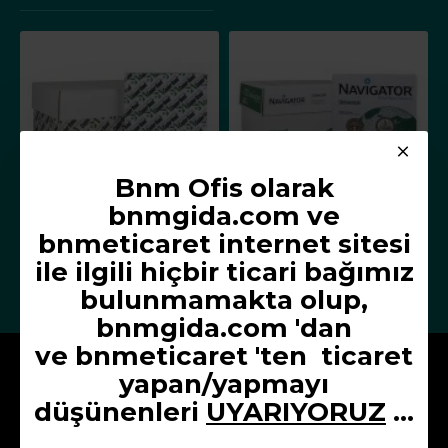
Bnm Ofis olarak
bnmgida.com ve
bnmeticaret internet sitesi
Copier Bond A4 Fotokopi Kağıdı 80 g/m² 500 Yaprak x 5 Paket
Navigator A4 Fotokopi Kağıdı 80 g/m² 500 Yaprak x 5 Paket
979,00TL
935,00TL
ile ilgili hiçbir ticari bağımız
bulunmamakta olup,
bnmgida.com 'dan
ve
bnmeticaret 'ten
ticaret
Kurumsal
yapan/yapmayı
düşünenleri
UYARIYORUZ
...
Hakkımızda
Üyelik Sözleşmesi