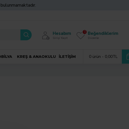
z bulunmamaktadır.
0
Hesabım
Beğendiklerim
Giriş/ Kayıt
Düzenle
0 ürün - 0,00TL
BILYA
KREŞ & ANAOKULU
İLETIŞIM