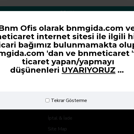
DEVAM
Bnm Ofis olarak bnmgida.com v
ticaret internet sitesi ile ilgili h
icari bağımız bulunmamakta olu
Navigator A4 Fotokopi Kağıdı 80 g/m² 500 Yaprak x 5 Paket
mgida.com 'dan ve
bnmeticaret '
935,00TL
8.700,00TL
ticaret yapan/yapmayı
düşünenleri
UYARIYORUZ
...
Müşteri Hizmetleri
Tekrar Gösterme
İletişim
İptal & İade
Site Map