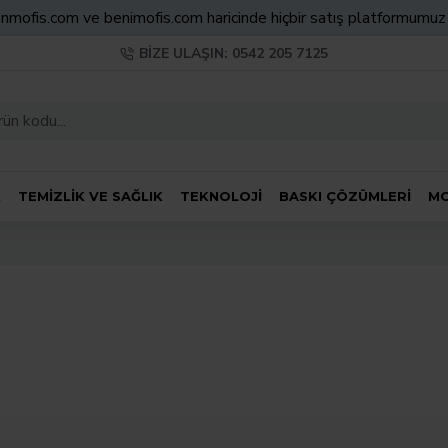
nmofis.com ve benimofis.com haricinde hiçbir satış platformumu
BIZE ULAŞIN: 0542 205 7125
K
TEMIZLIK VE SAĞLIK
TEKNOLOJI
BASKI ÇÖZÜMLERI
MO