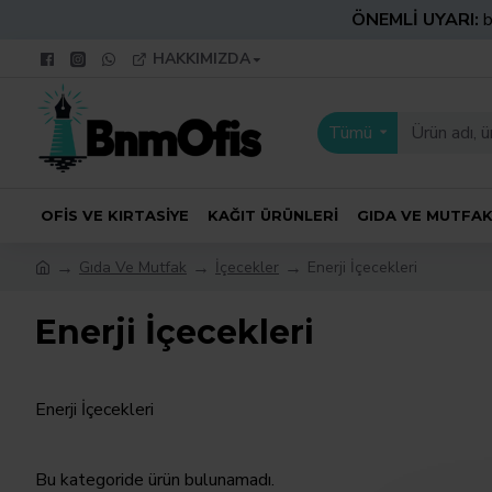
ÖNEMLİ UYARI:
b
HAKKIMIZDA
Tümü
OFIS VE KIRTASIYE
KAĞIT ÜRÜNLERI
GIDA VE MUTFA
Gıda Ve Mutfak
İçecekler
Enerji İçecekleri
Enerji İçecekleri
Enerji İçecekleri
Bu kategoride ürün bulunamadı.