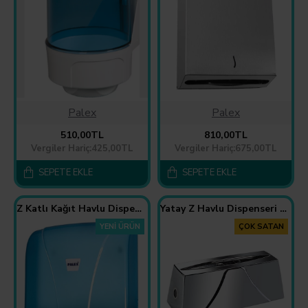
Palex
Palex
510,00TL
810,00TL
Vergiler Hariç:425,00TL
Vergiler Hariç:675,00TL
SEPETE EKLE
SEPETE EKLE
Z Katlı Kağıt Havlu Dispenseri Şeffaf Mavi
Yatay Z Havlu Dispenseri Krom Kaplama
YENI ÜRÜN
ÇOK SATAN