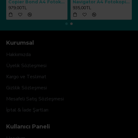
Copier Bond A4 Fotokopi Kağıdı 80 g/m² 500 Yaprak x 5 Paket
Navigator A4 Fotokopi Kağıdı 80 g/m² 500 Yaprak x 5 Paket
979,00TL
935,00TL
Kurumsal
Hakkımızda
Üyelik Sözleşmesi
Kargo ve Teslimat
Gizlilik Sözleşmesi
Mesafeli Satış Sözleşmesi
İptal & İade Şartları
Kullanıcı Paneli