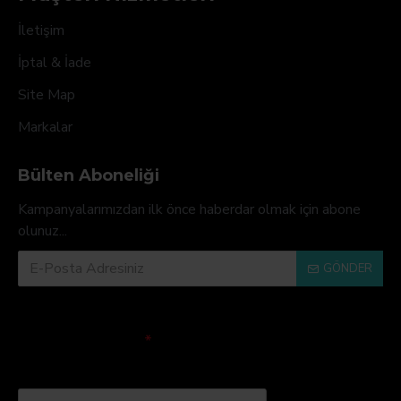
İletişim
İptal & İade
Site Map
Markalar
Bülten Aboneliği
Kampanyalarımızdan ilk önce haberdar olmak için abone
olunuz...
GÖNDER
Doğrulama Kodu
Lütfen captcha
doğrulamasını
tamamlayın.