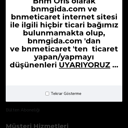
Bnm Ofis olarak
Kurumsal
bnmgida.com ve
Hakkımızda
bnmeticaret internet sitesi
Üyelik Sözleşmesi
ile ilgili hiçbir ticari bağımız
bulunmamakta olup,
Kargo ve Teslimat
bnmgida.com 'dan
Gizlilik Sözleşmesi
ve
bnmeticaret 'ten
ticaret
Mesafeli Satış Sözleşmesi
yapan/yapmayı
İptal & İade Şartları
düşünenleri
UYARIYORUZ
...
Kullanıcı Paneli
Hesabım
Tekrar Gösterme
Ödeme Geçmişim
Bülten Aboneliği
Müşteri Hizmetleri