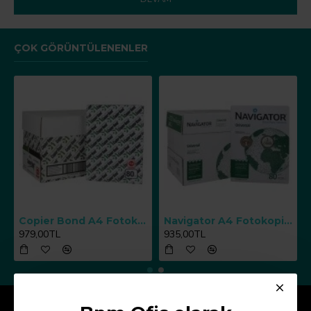
ÇOK GÖRÜNTÜLENENLER
Copier Bond A4 Fotokopi Kağıdı 80 g/m² 500 Yaprak x 5 Paket
Navigator A4 Fotokopi Kağıdı 80 g/m² 500 Yaprak x 5 Paket
979,00TL
935,00TL