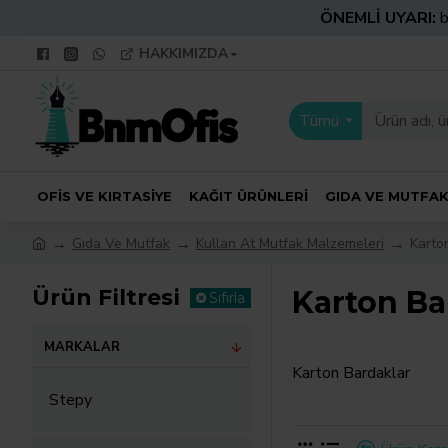
ÖNEMLİ UYARI:
b
HAKKIMIZDA
Tümü
OFIS VE KIRTASIYE
KAĞIT ÜRÜNLERI
GIDA VE MUTFA
Gıda Ve Mutfak
Kullan At Mutfak Malzemeleri
Karto
Ürün Filtresi
Karton Ba
Sıfırla
MARKALAR
Karton Bardaklar
Stepy