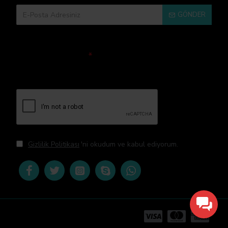
GÖNDER
Doğrulama Kodu
Lütfen captcha
doğrulamasını
tamamlayın.
Gizlilik Politikası
'ni okudum ve kabul ediyorum.