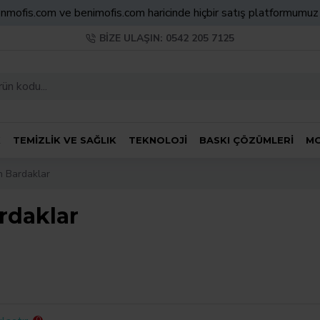
nmofis.com ve benimofis.com haricinde hiçbir satış platformumu
BIZE ULAŞIN: 0542 205 7125
K
TEMIZLIK VE SAĞLIK
TEKNOLOJI
BASKI ÇÖZÜMLERI
MO
n Bardaklar
rdaklar