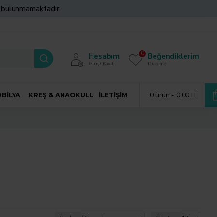
z bulunmamaktadır.
0
Hesabım
Beğendiklerim
Giriş/ Kayıt
Düzenle
0 ürün - 0,00TL
BILYA
KREŞ & ANAOKULU
İLETIŞIM