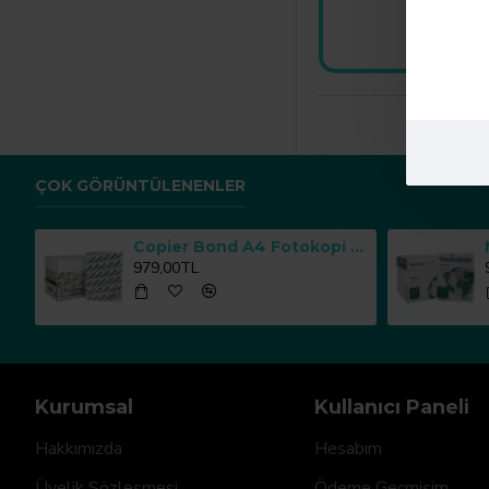
1.65
Vergiler Ha
He
ÇOK GÖRÜNTÜLENENLER
Copier Bond A4 Fotokopi Kağıdı 80 g/m² 500 Yaprak x 5 Paket
979,00TL
Kurumsal
Kullanıcı Paneli
Hakkımızda
Hesabım
Üyelik Sözleşmesi
Ödeme Geçmişim