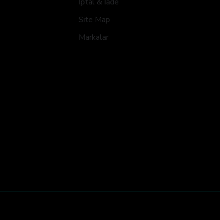
İptal & İade
Site Map
Markalar