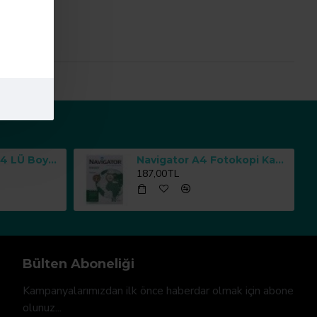
list.
Sıfır Atık Kutusu 4 LÜ Boyalı Geri Dönüşüm Çöp Kutusu
Navigator A4 Fotokopi Kağıdı 80 g/m² 500 Yaprak
187,00TL
Bülten Aboneliği
Kampanyalarımızdan ilk önce haberdar olmak için abone
olunuz...