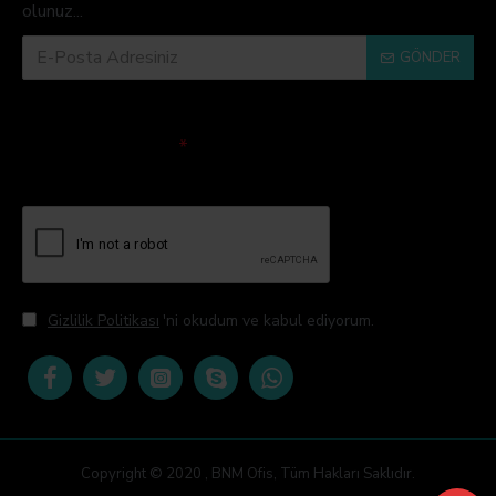
olunuz...
GÖNDER
Doğrulama Kodu
Lütfen captcha
doğrulamasını
tamamlayın.
Gizlilik Politikası
'ni okudum ve kabul ediyorum.
Copyright © 2020 , BNM Ofis, Tüm Hakları Saklıdır.