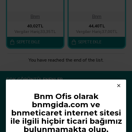
Bnm
Bnm
40,02TL
44,40TL
Vergiler Hariç:33,35TL
Vergiler Hariç:37,00TL
SEPETE EKLE
SEPETE EKLE
You have reached the end of the list.
ÇOK GÖRÜNTÜLENENLER
Bnm Ofis olarak
bnmgida.com ve
bnmeticaret internet sitesi
ile ilgili hiçbir ticari bağımız
bulunmamakta olup,