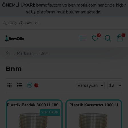
ÖNEMLİ UYARI:
bnmofis.com ve benimofis.com haricinde hiçbir
satış platformumuz bulunmamaktadır.
GIRIŞ
KAYIT OL
0
0
Markalar
Bnm
Bnm
0
Plastik Bardak 3000 Lİ 180 CC
Plastik Karıştırıcı 1000 Li
YENI ÜRÜN